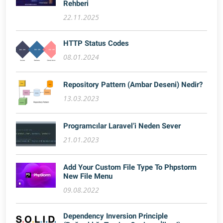
Rehberi
22.11.2025
HTTP Status Codes
08.01.2024
Repository Pattern (Ambar Deseni) Nedir?
13.03.2023
Programcılar Laravel’i Neden Sever
21.01.2023
Add Your Custom File Type To Phpstorm
New File Menu
09.08.2022
Dependency Inversion Principle