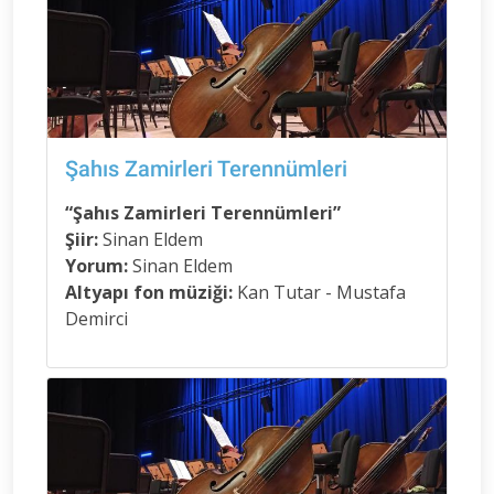
Şahıs Zamirleri Terennümleri
“Şahıs Zamirleri Terennümleri”
Şiir:
Sinan Eldem
Yorum:
Sinan Eldem
Altyapı fon müziği:
Kan Tutar - Mustafa
Demirci