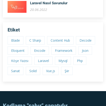
Laravel Nasıl Savunulur
20.06.2022
Etiket
Blade
C Sharp
Content Hub
Decode
Eloquent
Encode
Framework
Json
Köşe Yazısı
Laravel
Mysql
Php
Sanat
Solid
Vue.js
Şiir
Kodlama "sabır" sanatıdır...