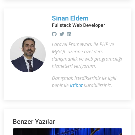
Sinan Eldem
Fullstack Web Developer
Laravel Framework ile PHP ve
MySQL üzerine özel ders,
danışmanlık ve web programcılığı
hizmetleri veriyorum.
Danışmak istedikleriniz ile ilgili
benimle
irtibat
kurabilirsiniz.
Benzer Yazılar