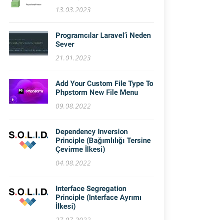
13.03.2023
Programcılar Laravel’i Neden
Sever
21.01.2023
Add Your Custom File Type To
Phpstorm New File Menu
09.08.2022
Dependency Inversion
Principle (Bağımlılığı Tersine
Çevirme İlkesi)
04.08.2022
Interface Segregation
Principle (Interface Ayrımı
İlkesi)
27.07.2022