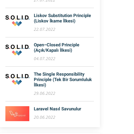
Liskov Substitution Principle
(Liskov İkame İlkesi)
22.07.2022
Open–Closed Principle
(Açık/Kapalı İlkesi)
04.07.2022
The Single Responsibility
Principle (Tek Bir Sorumluluk
İlkesi)
29.06.2022
Laravel Nasıl Savunulur
20.06.2022