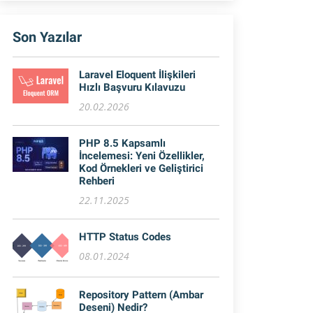
Son Yazılar
Laravel Eloquent İlişkileri
Hızlı Başvuru Kılavuzu
20.02.2026
PHP 8.5 Kapsamlı
İncelemesi: Yeni Özellikler,
Kod Örnekleri ve Geliştirici
Rehberi
22.11.2025
HTTP Status Codes
08.01.2024
Repository Pattern (Ambar
Deseni) Nedir?