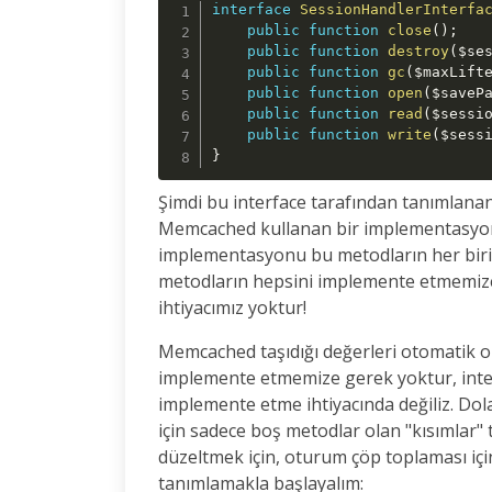
interface
SessionHandlerInterfa
public
function
close
(
)
;
public
function
destroy
(
$se
public
function
gc
(
$maxLift
public
function
open
(
$saveP
public
function
read
(
$sessi
public
function
write
(
$sess
}
Şimdi bu interface tarafından tanımlanan
Memcached kullanan bir implementasyon
implementasyonu bu metodların her biri 
metodların hepsini implemente etmemize 
ihtiyacımız yoktur!
Memcached taşıdığı değerleri otomatik ola
implemente etmemize gerek yoktur, inte
implemente etme ihtiyacında değiliz. Do
için sadece boş metodlar olan "kısımlar
düzeltmek için, oturum çöp toplaması içi
tanımlamakla başlayalım: