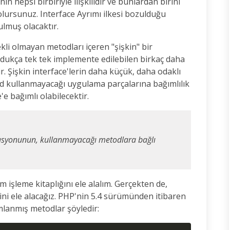
in hepsi birbiriyle ilişkilidir ve bunlardan birini
olursunuz. Interface Ayrımı ilkesi bozulduğu
lmuş olacaktır.
i olmayan metodları içeren "şişkin" bir
oldukça tek tek implemente edilebilen birkaç daha
r. Şişkin interface'lerin daha küçük, daha odaklı
od kullanmayacağı uygulama parçalarına bağımlılık
e bağımlı olabilecektir.
ntasyonunun, kullanmayacağı metodlara bağlı
m işleme kitaplığını ele alalım. Gerçekten de,
ni ele alacağız. PHP'nin 5.4 sürümünden itibaren
ımlanmış metodlar şöyledir: