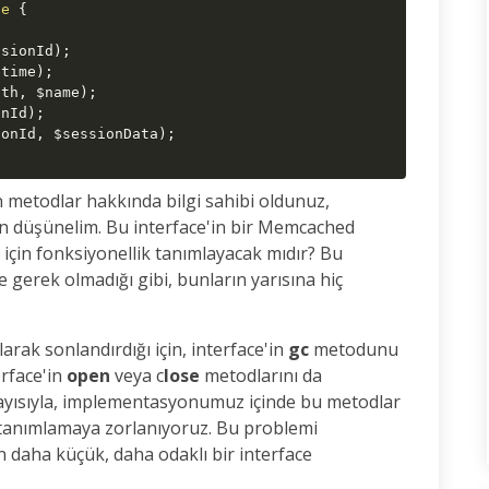
ce
{
ssionId
)
;
etime
)
;
ath
,
$name
)
;
onId
)
;
ionId
,
$sessionData
)
;
 metodlar hakkında bilgi sahibi oldunuz,
 düşünelim. Bu interface'in bir Memcached
için fonksiyonellik tanımlayacak mıdır? Bu
gerek olmadığı gibi, bunların yarısına hiç
rak sonlandırdığı için, interface'in
gc
metodunu
rface'in
open
veya c
lose
metodlarını da
layısıyla, implementasyonumuz içinde bu metodlar
" tanımlamaya zorlanıyoruz. Bu problemi
n daha küçük, daha odaklı bir interface