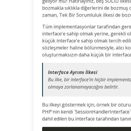
geliyor mu? Hatırlayınız, beş SOLID ilkesin
bozmakla sıklıkla diğerlerini de bozmuş 
zaman, Tek Bir Sorumluluk ilkesi de bozu
Tüm implementasyonlar tarafından gerekl
interface'e sahip olmak yerine, gerekli 
küçük interface'e sahip olmak tercih edili
sözleşmeler haline bölünmesiyle, alıcı k
oluşturmaksızın daha küçük bir interface'
Interface Ayrımı İlkesi
Bu ilke, bir interface'in hiçbir impleme
olmaya zorlanamayacağını belirtir.
Bu ilkeyi göstermek için, örnek bir oturu
PHP'nin kendi `SessionHandlerInterface`i
dahil edilen bu interface tarafından tan