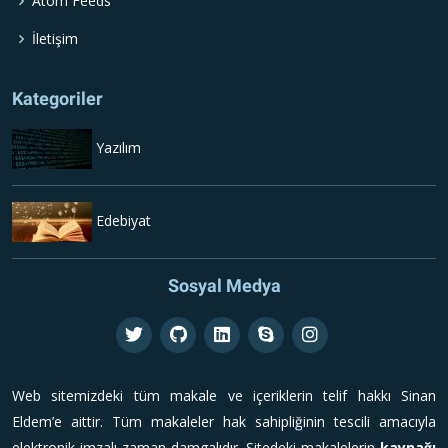
Atom Feeds
İletişim
Kategoriler
Yazılım
Edebiyat
Sosyal Medya
Web sitemizdeki tüm makale ve içeriklerin telif hakkı Sinan
Eldem’e aittir. Tüm makaleler hak sahipliğinin tescili amacıyla
elektronik imzalı zaman damgalıdır. Sitedeki makalelerin
kaynağı