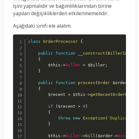
işini yapmalıdır ve bağımlılıklarından birine
yapılan değişikliklerden etkilenmemelidir.
Aşağıdaki sınıfı ele alalım:
class
OrderProcessor
{
public
function
__construct
(
BillerInterf
{
$this
->
biller
=
$biller
;
}
public
function
process
(
Order
$order
)
{
$recent
=
$this
->
getRecentOrderCount
if
(
$recent
>
0
)
{
throw
new
Exception
(
'Duplicate o
}
$this
->
biller
->
bill
(
$order
->
account
-