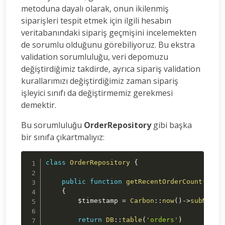
metoduna dayalı olarak, onun ikilenmiş
siparişleri tespit etmek için ilgili hesabın
veritabanındaki sipariş geçmişini incelemekten
de sorumlu olduğunu görebiliyoruz. Bu ekstra
validation sorumluluğu, veri depomuzu
değiştirdiğimiz takdirde, ayrıca sipariş validation
kurallarımızı değiştirdiğimiz zaman sipariş
işleyici sınıfı da değiştirmemiz gerekmesi
demektir.
Bu sorumluluğu
OrderRepository
gibi başka
bir sınıfa çıkartmalıyız:
class
OrderRepository
{
public
function
getRecentOrderCount
(
Acco
{
$timestamp
=
Carbon
::
now
(
)
->
subMinut
return
DB
::
table
(
'orders'
)