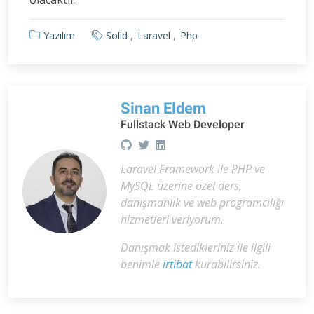
Yazılım
Solid
Laravel
Php
Sinan Eldem
Fullstack Web Developer
Laravel Framework ile PHP ve
MySQL üzerine özel ders,
danışmanlık ve web programcılığı
hizmetleri veriyorum.
Danışmak istedikleriniz ile ilgili
benimle
irtibat
kurabilirsiniz.