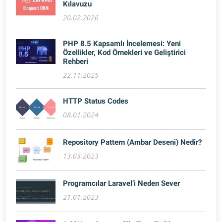
Kılavuzu
20.02.2026
PHP 8.5 Kapsamlı İncelemesi: Yeni
Özellikler, Kod Örnekleri ve Geliştirici
Rehberi
22.11.2025
HTTP Status Codes
08.01.2024
Repository Pattern (Ambar Deseni) Nedir?
13.03.2023
Programcılar Laravel’i Neden Sever
21.01.2023