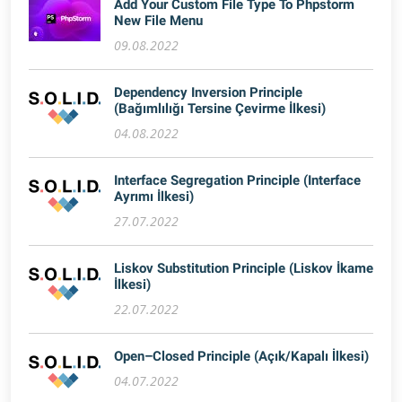
Add Your Custom File Type To Phpstorm
New File Menu
09.08.2022
Dependency Inversion Principle
(Bağımlılığı Tersine Çevirme İlkesi)
04.08.2022
Interface Segregation Principle (Interface
Ayrımı İlkesi)
27.07.2022
Liskov Substitution Principle (Liskov İkame
İlkesi)
22.07.2022
Open–Closed Principle (Açık/Kapalı İlkesi)
04.07.2022