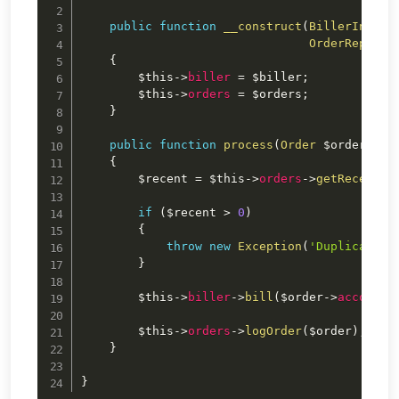
public
function
__construct
(
BillerInterf
OrderReposit
{
$this
->
biller
=
$biller
;
$this
->
orders
=
$orders
;
}
public
function
process
(
Order
$order
)
{
$recent
=
$this
->
orders
->
getRecentOr
if
(
$recent
>
0
)
{
throw
new
Exception
(
'Duplicate o
}
$this
->
biller
->
bill
(
$order
->
account
-
$this
->
orders
->
logOrder
(
$order
)
;
}
}