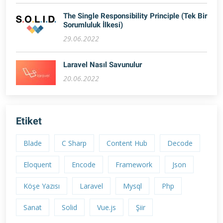
The Single Responsibility Principle (Tek Bir
Sorumluluk İlkesi)
29.06.2022
Laravel Nasıl Savunulur
20.06.2022
Etiket
Blade
C Sharp
Content Hub
Decode
Eloquent
Encode
Framework
Json
Köşe Yazısı
Laravel
Mysql
Php
Sanat
Solid
Vue.js
Şiir