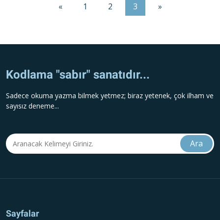
«
1
2
3
»
Kodlama "sabır" sanatıdır...
Sadece okuma yazma bilmek yetmez; biraz yetenek, çok ilham ve
sayısız deneme...
Sayfalar